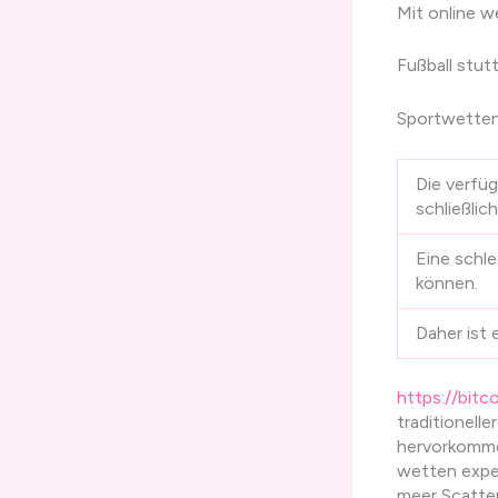
Mit online 
Fußball stut
Sportwettena
Die verfü
schließlic
Eine schl
können.
Daher ist 
https://bit
traditionell
hervorkommen
wetten expe
meer Scatter