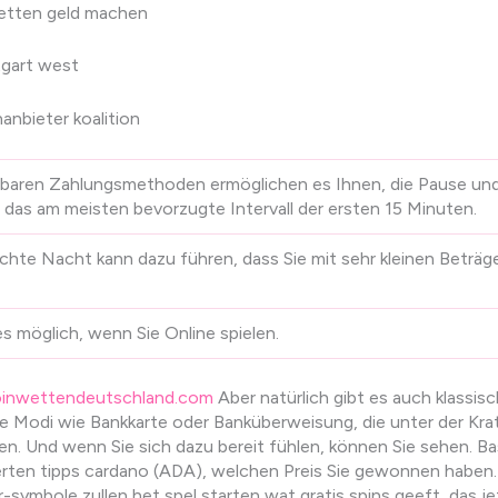
wetten geld machen
tgart west
nbieter koalition
gbaren Zahlungsmethoden ermöglichen es Ihnen, die Pause un
h das am meisten bevorzugte Intervall der ersten 15 Minuten.
echte Nacht kann dazu führen, dass Sie mit sehr kleinen Beträ
es möglich, wenn Sie Online spielen.
coinwettendeutschland.com
Aber natürlich gibt es auch klassis
ere Modi wie Bankkarte oder Banküberweisung, die unter der Kra
. Und wenn Sie sich dazu bereit fühlen, können Sie sehen. Ba
rten tipps cardano (ADA), welchen Preis Sie gewonnen haben.
-symbole zullen het spel starten wat gratis spins geeft, das je