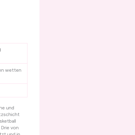
d
gen wetten
che und
tzschicht
sketball
 Drie von
tzt und in