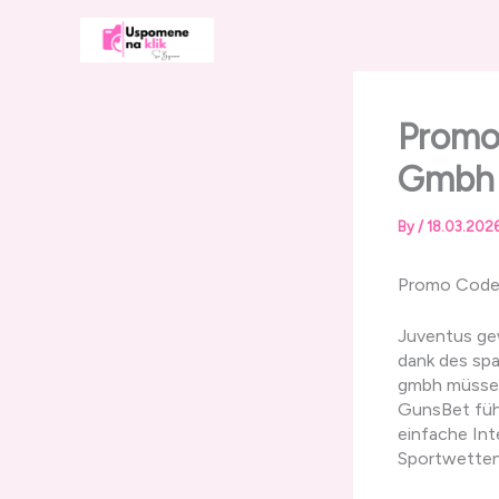
Skip
to
content
Promo
Gmbh
By
/
18.03.202
Promo Code
Juventus ge
dank des sp
gmbh müssen 
GunsBet führ
einfache Int
Sportwetten